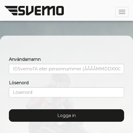
Öppn
Användarnamn
Lösenord
Logga in