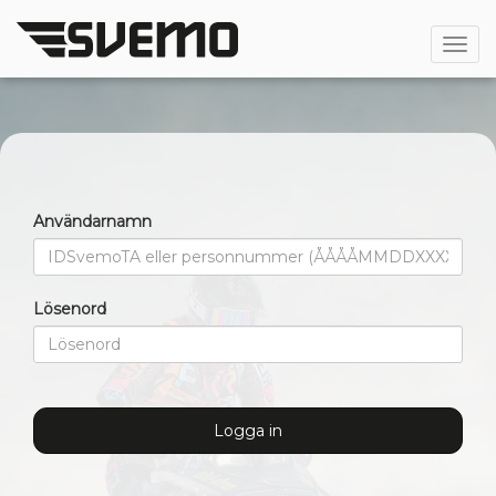
Öppn
Användarnamn
Lösenord
Logga in